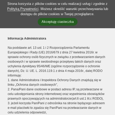
Strona korzysta z plików cookies w celu realizacji usług i zgodnie z
Polityką Prywatności
. Możesz określić warunki przechowywania lub
dostępu do plików cookies w Twojej przeglądarce.
Akceptuję ciasteczka
Informacja Administratora
Na podstawie art. 13 ust. 1 i 2 Rozporządzenia Parlamentu
Europejskiego i Rady (UE) 2016/679 z dnia 27 kwietnia 2016r. w
sprawie ochrony osób fizycznych w związku z przetwarzaniem danych
osobowych i w sprawie swobodnego przepływu takich danych oraz
uchylenia dyrektywy 95/46/WE (ogólne rozporządzenie o ochronie
danych), Dz. U. UE. L. 2016.119.1 z dnia 4 maja 2016r., dalej RODO
informuję:
1. dane Administratora i Inspektora Ochrony Danych znajdują się w
linku „Ochrona danych osobowych”,
2. Pana/Pani dane osobowe w postaci adresu IP, są przetwarzane w
celu udostępniania strony internetowej oraz wypełnienia obowiązków
prawnych spoczywających na administratorze(art.6 ust.1 lit.c RODO),
3. jeżeli korzysta Pan/Pani z odnośnika na stronie będącego adresem
e-mail placówki to zgadza się Pan/Pani na przetwarzanie danych w
celu udzielenia odpowiedzi,