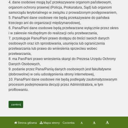
4. dane osobowe mogą być przekazywane organom państwowym,
organom ochrony prawnej (Policja, Prokuratura, Sąd) lub organom
samorządu terytorialnego w związku z prowadzonym postępowaniem,
5. Pana/Pani dane osobowe nie będą przekazywane do państwa
trzeciego ani do organizacji międzynarodowej,
6. Pana/Pani dane osobowe będą przetwarzane wyłącznie przez okres
i w zakresie niezbędnym do realizacji celu przetwarzania,
7. przysługuje Panu/Pani prawo dostępu do treści swoich danych
osobowych oraz ich sprostowania, usunięcia lub ograniczenia
przetwarzania lub prawo do wniesienia sprzeciwu wobec
przetwarzania,
8. ma Pan/Pani prawo wniesienia skargi do Prezesa Urzędu Ochrony
Danych Osobowych,
9. podanie przez Pana/Panią danych osobowych jest fakultatywne
(dobrowolne) w celu udostępnienia strony internetowej,
10. Pana/Pani dane osobowe nie będą podlegały zautomatyzowanym
procesom podejmowania decyzji przez Administratora, w tym
profilowaniu.
zamknij
Strona główna
Mapa strony
Czcionka