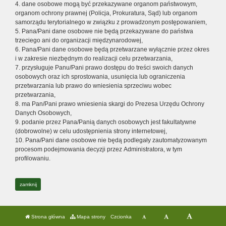
4. dane osobowe mogą być przekazywane organom państwowym,
organom ochrony prawnej (Policja, Prokuratura, Sąd) lub organom
samorządu terytorialnego w związku z prowadzonym postępowaniem,
5. Pana/Pani dane osobowe nie będą przekazywane do państwa
trzeciego ani do organizacji międzynarodowej,
6. Pana/Pani dane osobowe będą przetwarzane wyłącznie przez okres
i w zakresie niezbędnym do realizacji celu przetwarzania,
7. przysługuje Panu/Pani prawo dostępu do treści swoich danych
osobowych oraz ich sprostowania, usunięcia lub ograniczenia
przetwarzania lub prawo do wniesienia sprzeciwu wobec
przetwarzania,
8. ma Pan/Pani prawo wniesienia skargi do Prezesa Urzędu Ochrony
Danych Osobowych,
9. podanie przez Pana/Panią danych osobowych jest fakultatywne
(dobrowolne) w celu udostępnienia strony internetowej,
10. Pana/Pani dane osobowe nie będą podlegały zautomatyzowanym
procesom podejmowania decyzji przez Administratora, w tym
profilowaniu.
zamknij
Strona główna
Mapa strony
Czcionka