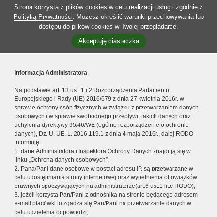
Strona korzysta z plików cookies w celu realizacji usług i zgodnie z
Polityką Prywatności
. Możesz określić warunki przechowywania lub
dostępu do plików cookies w Twojej przeglądarce.
Akceptuję ciasteczka
Informacja Administratora
Na podstawie art. 13 ust. 1 i 2 Rozporządzenia Parlamentu
Europejskiego i Rady (UE) 2016/679 z dnia 27 kwietnia 2016r. w
sprawie ochrony osób fizycznych w związku z przetwarzaniem danych
osobowych i w sprawie swobodnego przepływu takich danych oraz
uchylenia dyrektywy 95/46/WE (ogólne rozporządzenie o ochronie
danych), Dz. U. UE. L. 2016.119.1 z dnia 4 maja 2016r., dalej RODO
informuję:
1. dane Administratora i Inspektora Ochrony Danych znajdują się w
linku „Ochrona danych osobowych”,
2. Pana/Pani dane osobowe w postaci adresu IP, są przetwarzane w
celu udostępniania strony internetowej oraz wypełnienia obowiązków
prawnych spoczywających na administratorze(art.6 ust.1 lit.c RODO),
3. jeżeli korzysta Pan/Pani z odnośnika na stronie będącego adresem
e-mail placówki to zgadza się Pan/Pani na przetwarzanie danych w
celu udzielenia odpowiedzi,