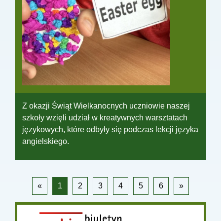
Z okazji Świąt Wielkanocnych uczniowie naszej
szkoły wzięli udział w kreatywnych warsztatach
językowych, które odbyły się podczas lekcji języka
angielskiego.
«
1
2
3
4
5
6
»