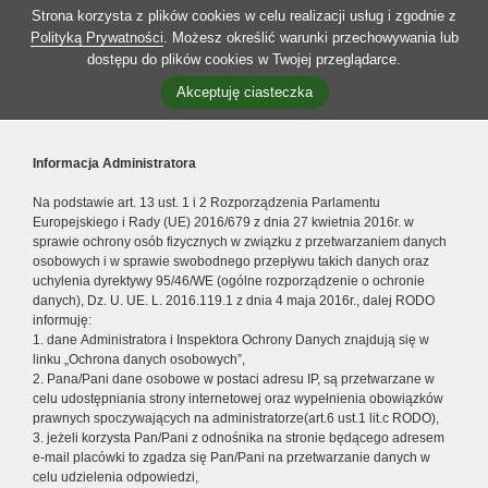
Strona korzysta z plików cookies w celu realizacji usług i zgodnie z
Polityką Prywatności
. Możesz określić warunki przechowywania lub
dostępu do plików cookies w Twojej przeglądarce.
Akceptuję ciasteczka
Informacja Administratora
Na podstawie art. 13 ust. 1 i 2 Rozporządzenia Parlamentu
Europejskiego i Rady (UE) 2016/679 z dnia 27 kwietnia 2016r. w
sprawie ochrony osób fizycznych w związku z przetwarzaniem danych
osobowych i w sprawie swobodnego przepływu takich danych oraz
uchylenia dyrektywy 95/46/WE (ogólne rozporządzenie o ochronie
danych), Dz. U. UE. L. 2016.119.1 z dnia 4 maja 2016r., dalej RODO
informuję:
1. dane Administratora i Inspektora Ochrony Danych znajdują się w
linku „Ochrona danych osobowych”,
2. Pana/Pani dane osobowe w postaci adresu IP, są przetwarzane w
celu udostępniania strony internetowej oraz wypełnienia obowiązków
prawnych spoczywających na administratorze(art.6 ust.1 lit.c RODO),
3. jeżeli korzysta Pan/Pani z odnośnika na stronie będącego adresem
e-mail placówki to zgadza się Pan/Pani na przetwarzanie danych w
celu udzielenia odpowiedzi,