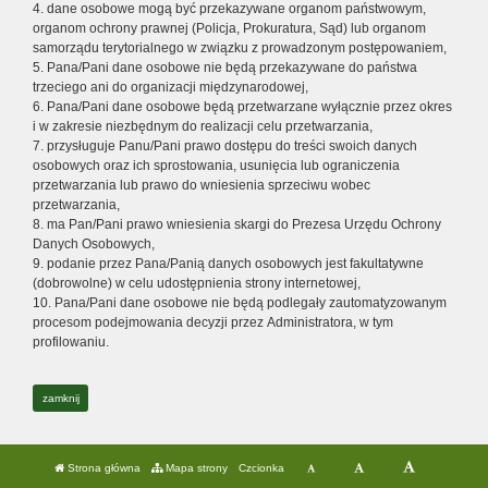
4. dane osobowe mogą być przekazywane organom państwowym,
organom ochrony prawnej (Policja, Prokuratura, Sąd) lub organom
samorządu terytorialnego w związku z prowadzonym postępowaniem,
5. Pana/Pani dane osobowe nie będą przekazywane do państwa
trzeciego ani do organizacji międzynarodowej,
6. Pana/Pani dane osobowe będą przetwarzane wyłącznie przez okres
i w zakresie niezbędnym do realizacji celu przetwarzania,
7. przysługuje Panu/Pani prawo dostępu do treści swoich danych
osobowych oraz ich sprostowania, usunięcia lub ograniczenia
przetwarzania lub prawo do wniesienia sprzeciwu wobec
przetwarzania,
8. ma Pan/Pani prawo wniesienia skargi do Prezesa Urzędu Ochrony
Danych Osobowych,
9. podanie przez Pana/Panią danych osobowych jest fakultatywne
(dobrowolne) w celu udostępnienia strony internetowej,
10. Pana/Pani dane osobowe nie będą podlegały zautomatyzowanym
procesom podejmowania decyzji przez Administratora, w tym
profilowaniu.
zamknij
Strona główna
Mapa strony
Czcionka