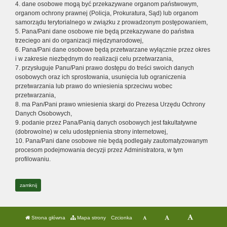
4. dane osobowe mogą być przekazywane organom państwowym,
organom ochrony prawnej (Policja, Prokuratura, Sąd) lub organom
samorządu terytorialnego w związku z prowadzonym postępowaniem,
5. Pana/Pani dane osobowe nie będą przekazywane do państwa
trzeciego ani do organizacji międzynarodowej,
6. Pana/Pani dane osobowe będą przetwarzane wyłącznie przez okres
i w zakresie niezbędnym do realizacji celu przetwarzania,
7. przysługuje Panu/Pani prawo dostępu do treści swoich danych
osobowych oraz ich sprostowania, usunięcia lub ograniczenia
przetwarzania lub prawo do wniesienia sprzeciwu wobec
przetwarzania,
8. ma Pan/Pani prawo wniesienia skargi do Prezesa Urzędu Ochrony
Danych Osobowych,
9. podanie przez Pana/Panią danych osobowych jest fakultatywne
(dobrowolne) w celu udostępnienia strony internetowej,
10. Pana/Pani dane osobowe nie będą podlegały zautomatyzowanym
procesom podejmowania decyzji przez Administratora, w tym
profilowaniu.
zamknij
Strona główna
Mapa strony
Czcionka