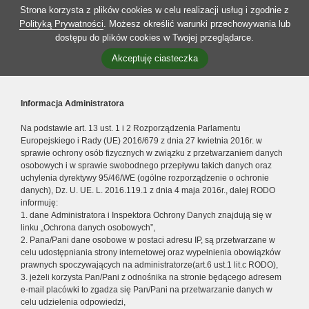
Strona korzysta z plików cookies w celu realizacji usług i zgodnie z
Polityką Prywatności
. Możesz określić warunki przechowywania lub
dostępu do plików cookies w Twojej przeglądarce.
Akceptuję ciasteczka
Informacja Administratora
Na podstawie art. 13 ust. 1 i 2 Rozporządzenia Parlamentu
Europejskiego i Rady (UE) 2016/679 z dnia 27 kwietnia 2016r. w
sprawie ochrony osób fizycznych w związku z przetwarzaniem danych
osobowych i w sprawie swobodnego przepływu takich danych oraz
uchylenia dyrektywy 95/46/WE (ogólne rozporządzenie o ochronie
danych), Dz. U. UE. L. 2016.119.1 z dnia 4 maja 2016r., dalej RODO
informuję:
1. dane Administratora i Inspektora Ochrony Danych znajdują się w
linku „Ochrona danych osobowych”,
2. Pana/Pani dane osobowe w postaci adresu IP, są przetwarzane w
celu udostępniania strony internetowej oraz wypełnienia obowiązków
prawnych spoczywających na administratorze(art.6 ust.1 lit.c RODO),
3. jeżeli korzysta Pan/Pani z odnośnika na stronie będącego adresem
e-mail placówki to zgadza się Pan/Pani na przetwarzanie danych w
celu udzielenia odpowiedzi,