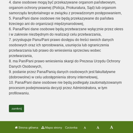
4. dane osobowe mogą być przekazywane organom państwowym,
organom ochrony prawnej (Policja, Prokuratura, Sąd) lub organom
samorządu terytorialnego w związku z prowadzonym postępowaniem,
5. Pana/Pani dane osobowe nie będą przekazywane do państwa
trzeciego ani do organizacji międzynarodowej,
6. Pana/Pani dane osobowe będą przetwarzane wyłącznie przez okres
i w zakresie niezbędnym do realizacji celu przetwarzania,
7. przysługuje Panu/Pani prawo dostępu do treści swoich danych
osobowych oraz ich sprostowania, usunięcia lub ograniczenia
przetwarzania lub prawo do wniesienia sprzeciwu wobec
przetwarzania,
8. ma Pan/Pani prawo wniesienia skargi do Prezesa Urzędu Ochrony
Danych Osobowych,
9. podanie przez Pana/Panią danych osobowych jest fakultatywne
(dobrowolne) w celu udostępnienia strony internetowej,
10. Pana/Pani dane osobowe nie będą podlegały zautomatyzowanym
procesom podejmowania decyzji przez Administratora, w tym
profilowaniu.
zamknij
Strona główna
Mapa strony
Czcionka