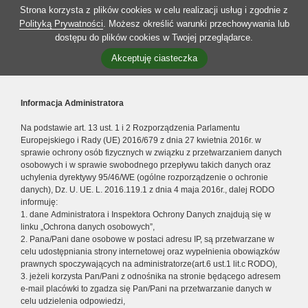
Strona korzysta z plików cookies w celu realizacji usług i zgodnie z
Polityką Prywatności
. Możesz określić warunki przechowywania lub
dostępu do plików cookies w Twojej przeglądarce.
Akceptuję ciasteczka
Informacja Administratora
Na podstawie art. 13 ust. 1 i 2 Rozporządzenia Parlamentu
Europejskiego i Rady (UE) 2016/679 z dnia 27 kwietnia 2016r. w
sprawie ochrony osób fizycznych w związku z przetwarzaniem danych
osobowych i w sprawie swobodnego przepływu takich danych oraz
uchylenia dyrektywy 95/46/WE (ogólne rozporządzenie o ochronie
danych), Dz. U. UE. L. 2016.119.1 z dnia 4 maja 2016r., dalej RODO
informuję:
1. dane Administratora i Inspektora Ochrony Danych znajdują się w
linku „Ochrona danych osobowych”,
2. Pana/Pani dane osobowe w postaci adresu IP, są przetwarzane w
celu udostępniania strony internetowej oraz wypełnienia obowiązków
prawnych spoczywających na administratorze(art.6 ust.1 lit.c RODO),
3. jeżeli korzysta Pan/Pani z odnośnika na stronie będącego adresem
e-mail placówki to zgadza się Pan/Pani na przetwarzanie danych w
celu udzielenia odpowiedzi,