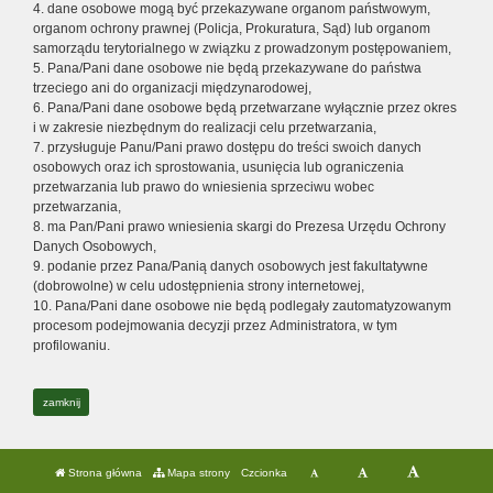
4. dane osobowe mogą być przekazywane organom państwowym,
organom ochrony prawnej (Policja, Prokuratura, Sąd) lub organom
samorządu terytorialnego w związku z prowadzonym postępowaniem,
5. Pana/Pani dane osobowe nie będą przekazywane do państwa
trzeciego ani do organizacji międzynarodowej,
6. Pana/Pani dane osobowe będą przetwarzane wyłącznie przez okres
i w zakresie niezbędnym do realizacji celu przetwarzania,
7. przysługuje Panu/Pani prawo dostępu do treści swoich danych
osobowych oraz ich sprostowania, usunięcia lub ograniczenia
przetwarzania lub prawo do wniesienia sprzeciwu wobec
przetwarzania,
8. ma Pan/Pani prawo wniesienia skargi do Prezesa Urzędu Ochrony
Danych Osobowych,
9. podanie przez Pana/Panią danych osobowych jest fakultatywne
(dobrowolne) w celu udostępnienia strony internetowej,
10. Pana/Pani dane osobowe nie będą podlegały zautomatyzowanym
procesom podejmowania decyzji przez Administratora, w tym
profilowaniu.
zamknij
Strona główna
Mapa strony
Czcionka