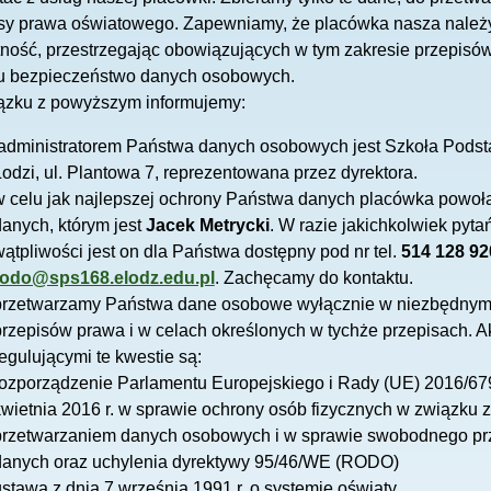
sy prawa oświatowego. Zapewniamy, że placówka nasza należ
ność, przestrzegając obowiązujących w tym zakresie przepisó
lu bezpieczeństwo danych osobowych.
ązku z powyższym informujemy:
administratorem Państwa danych osobowych jest Szkoła Pods
odzi, ul. Plantowa 7, reprezentowana przez dyrektora.
w celu jak najlepszej ochrony Państwa danych placówka powoła
danych, którym jest
Jacek Metrycki
. W razie jakichkolwiek pyta
ątpliwości jest on dla Państwa dostępny pod nr tel.
514 128 92
rodo@sps168.elodz.edu.pl
. Zachęcamy do kontaktu.
przetwarzamy Państwa dane osobowe wyłącznie w niezbędnym 
przepisów prawa i w celach określonych w tychże przepisach. 
egulującymi te kwestie są:
rozporządzenie Parlamentu Europejskiego i Rady (UE) 2016/679
kwietnia 2016 r. w sprawie ochrony osób fizycznych w związku z
przetwarzaniem danych osobowych i w sprawie swobodnego prz
danych oraz uchylenia dyrektywy 95/46/WE (RODO)
stawa z dnia 7 września 1991 r. o systemie oświaty