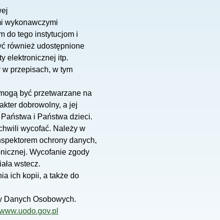
wej
ami wykonawczymi
do tego instytucjom i
ć również udostępnione
elektronicznej itp.
 w przepisach, w tym
mogą być przetwarzane na
kter dobrowolny, a jej
Państwa i Państwa dzieci.
hwili wycofać. Należy w
inspektorem ochrony danych,
onicznej. Wycofanie zgody
iała wstecz.
 ich kopii, a także do
ny Danych Osobowych.
www.uodo.gov.pl