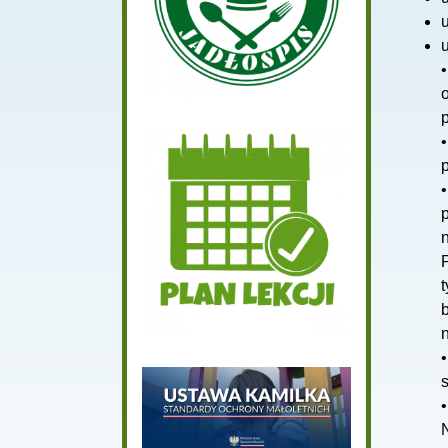
u
s
N