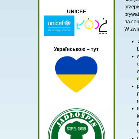
przepi
UNICEF
prywat
na ce
W zwi
Ł
Українською – тут
w
r
u