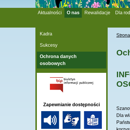
Aktualności
O nas
Rewalidacje
Dla ro
Kadra
Stron
Sukcesy
Oc
Ochrona danych
osobowych
IN
OS
Zapewnianie dostępności
Szano
Dla wł
Państw
korzys