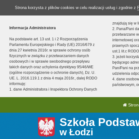
Strona korzysta z plików cookies w celu realizacji usług i zgodnie z
znajdują się w
Informacja Administratora
2. Pana/Pani da
przetwarzane w
Na podstawie art. 13 ust. 1 i 2 Rozporządzenia
internetowej o
Parlamentu Europejskiego i Rady (UE) 2016/679 z
prawnych spocz
dnia 27 kwietnia 2016r. w sprawie ochrony osób
ust.1 lit.c RODO
fizycznych w związku z przetwarzaniem danych
3. jeżeli korzy
osobowych i w sprawie swobodnego przepływu
będącego adres
takich danych oraz uchylenia dyrektywy 95/46/WE
Pan/Pani na pr
(ogólne rozporządzenie o ochronie danych), Dz. U.
udzielenia odp
UE. L. 2016.119.1 z dnia 4 maja 2016r., dalej RODO
4. dane osobo
informuję:
państwowym, or
1. dane Administratora i Inspektora Ochrony Danych
Stron
Szkoła Podsta
w Łodzi