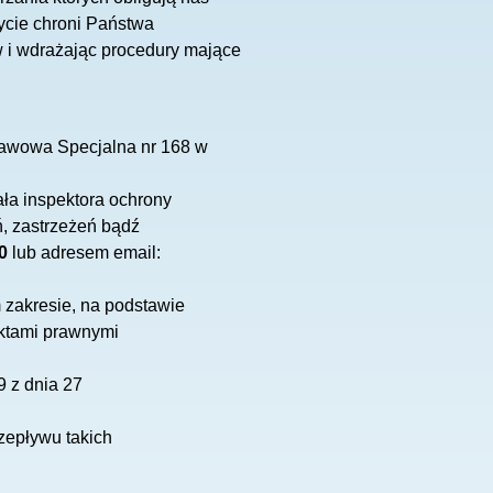
ycie chroni Państwa
w i wdrażając procedury mające
tawowa Specjalna nr 168 w
ła inspektora ochrony
ń, zastrzeżeń bądź
0
lub adresem email:
zakresie, na podstawie
Aktami prawnymi
 z dnia 27
epływu takich