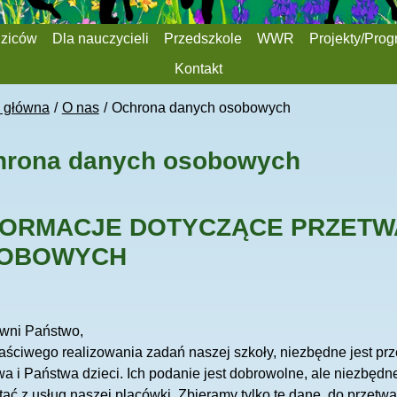
dziców
Dla nauczycieli
Przedszkole
WWR
Projekty/Pro
Kontakt
a główna
O nas
Ochrona danych osobowych
hrona danych osobowych
FORMACJE DOTYCZĄCE PRZETW
OBOWYCH
wni Państwo,
aściwego realizowania zadań naszej szkoły, niezbędne jest p
a i Państwa dzieci. Ich podanie jest dobrowolne, ale niezbędne
tać z usług naszej placówki. Zbieramy tylko te dane, do przetwa