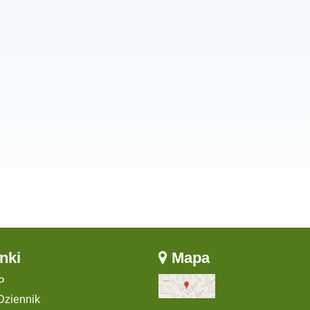
nki
Mapa
P
Dziennik