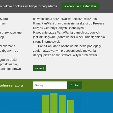
o plików cookies w Twojej przeglądarce.
Akceptuję ciasteczka
orządu
do wniesienia sprzeciwu wobec przetwarzania,
onym
8. ma Pan/Pani prawo wniesienia skargi do Prezesa
Urzędu Ochrony Danych Osobowych,
dą przekazywane
9. podanie przez Pana/Panią danych osobowych
cji
jest fakultatywne (dobrowolne) w celu udostępnienia
strony internetowej,
zetwarzane
10. Pana/Pani dane osobowe nie będą podlegały
niezbędnym do
zautomatyzowanym procesom podejmowania
decyzji przez Administratora, w tym profilowaniu.
ępu do treści
prostowania,
zamknij
zania lub prawo
administratora
Fraza