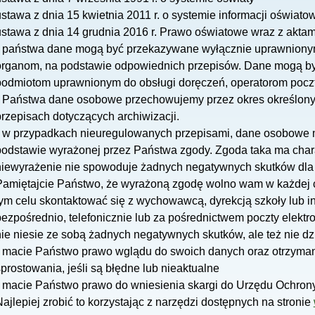
stawa z dnia 15 kwietnia 2011 r. o systemie informacji oświato
ustawa z dnia 14 grudnia 2016 r. Prawo oświatowe wraz z akt
• państwa dane mogą być przekazywane wyłącznie uprawnionym 
organom, na podstawie odpowiednich przepisów. Dane mogą by
podmiotom uprawnionym do obsługi doręczeń, operatorom poczty 
• Państwa dane osobowe przechowujemy przez okres określony
przepisach dotyczących archiwizacji.
• w przypadkach nieuregulowanych przepisami, dane osobowe 
podstawie wyrażonej przez Państwa zgody. Zgoda taka ma chara
niewyrażenie nie spowoduje żadnych negatywnych skutków dla 
Pamiętajcie Państwo, że wyrażoną zgodę wolno wam w każdej c
tym celu skontaktować się z wychowawcą, dyrekcją szkoły lub 
bezpośrednio, telefonicznie lub za pośrednictwem poczty elektr
nie niesie ze sobą żadnych negatywnych skutków, ale też nie dz
• macie Państwo prawo wglądu do swoich danych oraz otrzymania
prostowania, jeśli są błędne lub nieaktualne
• macie Państwo prawo do wniesienia skargi do Urzędu Ochro
ajlepiej zrobić to korzystając z narzędzi dostępnych na stronie