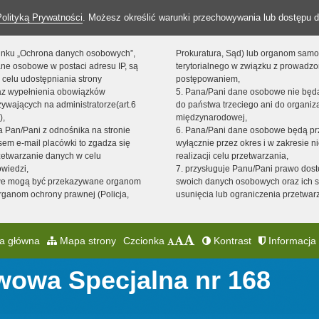
Polityką Prywatności
. Możesz określić warunki przechowywania lub dostępu d
 linku „Ochrona danych osobowych”,
Prokuratura, Sąd) lub organom sam
ne osobowe w postaci adresu IP, są
terytorialnego w związku z prowadz
 celu udostępniania strony
postępowaniem,
raz wypełnienia obowiązków
5. Pana/Pani dane osobowe nie bę
ywających na administratorze(art.6
do państwa trzeciego ani do organiza
),
międzynarodowej,
sta Pan/Pani z odnośnika na stronie
6. Pana/Pani dane osobowe będą pr
em e-mail placówki to zgadza się
wyłącznie przez okres i w zakresie 
zetwarzanie danych w celu
realizacji celu przetwarzania,
owiedzi,
7. przysługuje Panu/Pani prawo dost
we mogą być przekazywane organom
swoich danych osobowych oraz ich s
ganom ochrony prawnej (Policja,
usunięcia lub ograniczenia przetwar
a główna
Mapa strony
Czcionka
Kontrast
Informacja 
wowa Specjalna nr 168