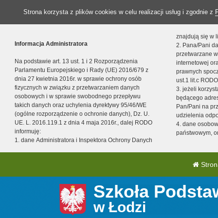
Strona korzysta z plików cookies w celu realizacji usług i zgodnie z
znajdują się w
Informacja Administratora
2. Pana/Pani da
przetwarzane w
Na podstawie art. 13 ust. 1 i 2 Rozporządzenia
internetowej o
Parlamentu Europejskiego i Rady (UE) 2016/679 z
prawnych spocz
dnia 27 kwietnia 2016r. w sprawie ochrony osób
ust.1 lit.c RODO
fizycznych w związku z przetwarzaniem danych
3. jeżeli korzy
osobowych i w sprawie swobodnego przepływu
będącego adres
takich danych oraz uchylenia dyrektywy 95/46/WE
Pan/Pani na pr
(ogólne rozporządzenie o ochronie danych), Dz. U.
udzielenia odp
UE. L. 2016.119.1 z dnia 4 maja 2016r., dalej RODO
4. dane osobo
informuję:
państwowym, or
1. dane Administratora i Inspektora Ochrony Danych
Stron
Szkoła Podsta
w Łodzi