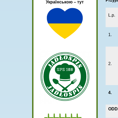
Przyj
Українською – тут
L.p.
1.
2.
4.
ODD