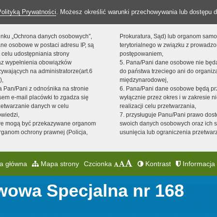
Polityką Prywatności
. Możesz określić warunki przechowywania lub dostępu d
 linku „Ochrona danych osobowych”,
Prokuratura, Sąd) lub organom sam
ne osobowe w postaci adresu IP, są
terytorialnego w związku z prowadz
 celu udostępniania strony
postępowaniem,
raz wypełnienia obowiązków
5. Pana/Pani dane osobowe nie bę
ywających na administratorze(art.6
do państwa trzeciego ani do organiza
),
międzynarodowej,
sta Pan/Pani z odnośnika na stronie
6. Pana/Pani dane osobowe będą pr
em e-mail placówki to zgadza się
wyłącznie przez okres i w zakresie 
zetwarzanie danych w celu
realizacji celu przetwarzania,
owiedzi,
7. przysługuje Panu/Pani prawo dost
we mogą być przekazywane organom
swoich danych osobowych oraz ich s
ganom ochrony prawnej (Policja,
usunięcia lub ograniczenia przetwar
a główna
Mapa strony
Czcionka
Kontrast
Informacja 
wowa Specjalna nr 168