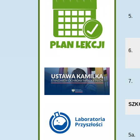
5.
6.
7.
SZK
5a.