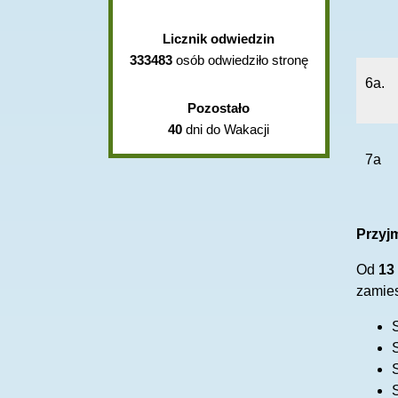
Licznik odwiedzin
333483
osób odwiedziło stronę
6a.
Pozostało
40
dni do Wakacji
7a
Przyj
Od
13 
zamies