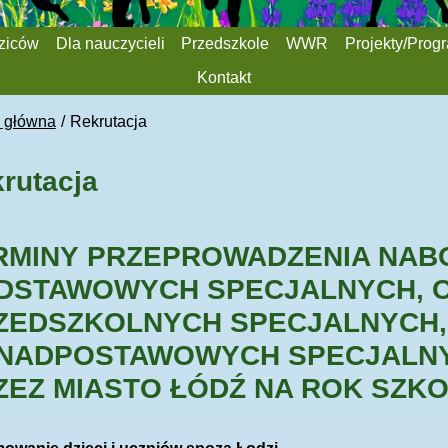
dziców
Dla nauczycieli
Przedszkole
WWR
Projekty/Prog
Kontakt
a główna
Rekrutacja
rutacja
RMINY PRZEPROWADZENIA NAB
DSTAWOWYCH SPECJALNYCH, 
ZEDSZKOLNYCH SPECJALNYCH,
NADPOSTAWOWYCH SPECJALN
ZEZ MIASTO ŁÓDŹ NA ROK SZKO