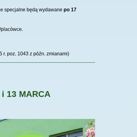
enie specjalne będą wydawane
po 17
/placówce.
25 r. poz. 1043 z późn. zmianami)
i 13 MARCA