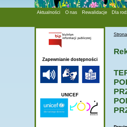
Aktualności
O nas
Rewalidacje
Dla ro
Stron
Rek
Zapewnianie dostępności
TE
PO
PR
UNICEF
PO
PR