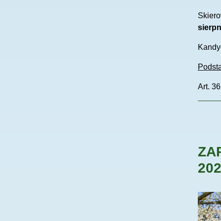
Skiero
sierpn
Kandyd
Podst
Art. 3
ZA
202