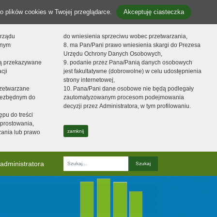
o plików cookies w Twojej przeglądarce.
Akceptuję ciasteczka
orządu
do wniesienia sprzeciwu wobec przetwarzania,
onym
8. ma Pan/Pani prawo wniesienia skargi do Prezesa
Urzędu Ochrony Danych Osobowych,
dą przekazywane
9. podanie przez Pana/Panią danych osobowych
cji
jest fakultatywne (dobrowolne) w celu udostępnienia
strony internetowej,
zetwarzane
10. Pana/Pani dane osobowe nie będą podlegały
niezbędnym do
zautomatyzowanym procesom podejmowania
decyzji przez Administratora, w tym profilowaniu.
ępu do treści
prostowania,
zamknij
zania lub prawo
administratora
Fraza